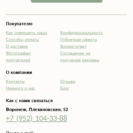
доставки. Данный
сервис помог
мне доставить
шикарный букет
Покупателю
к праздничной
Как совершить заказ
Конфиденциальность
дате.
Способы оплаты
Публичная оферта
Рекомендую
О доставке
Вопрос-ответ
данную доставку,
Фотографии
Соглашение на
оставила
получателей
получение рекламы
приятные
впечатления!
О компании
Контакты
Отзывы
Немного о нас
Блог
Как с нами связаться
Воронеж, Плехановская, 52
+7 (952) 104-33-88