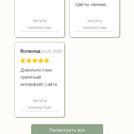
Цветы свежие,
доставка
быстрая.
читать
читать
Рекомендую.
полностью
полностью
16.09.2020
Всеволод
Довольно-таки
приятный
интерфейс сайта
с удобной
навигацией по
читать
категориям
полностью
цветов.
Понравилось
оформление
Посмотреть все