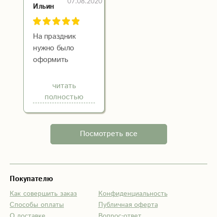
07.08.2020
спасибо большое
Ильин
На праздник
нужно было
оформить
помещение,
заказали букеты
читать
цветов. На сайте
полностью
огромный выбор,
легко нашли
подходящие.
Посмотреть все
Сразу
договорились с
менеджером о
времени и месте
Покупателю
доставки. Все
Как совершить заказ
Конфиденциальность
пришло без
Способы оплаты
Публичная оферта
проблем.
О доставке
Вопрос-ответ