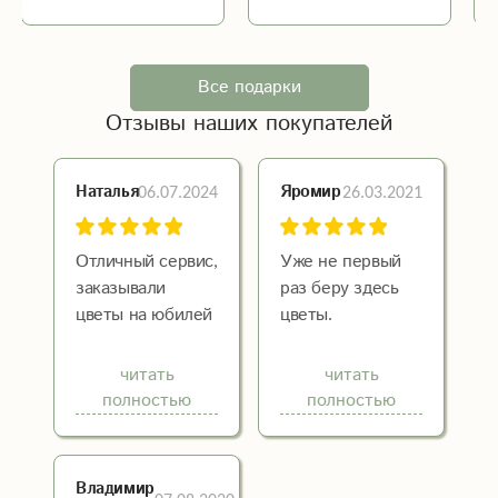
Все подарки
Отзывы наших покупателей
06.07.2024
26.03.2021
Наталья
Яромир
Отличный сервис,
Уже не первый
заказывали
раз беру здесь
цветы на юбилей
цветы.
из другого
Получательницы
города, помогли
в восторге.
читать
читать
выбрать, цветы
Цветы всегда
полностью
полностью
свежие, доставка
свежие, букеты
по времени
стоят долго!
Все идеально,
Владимир