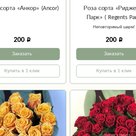
сорта «Анкор» (Ancor)
Роза сорта «Ридже
Парк» ( Regents Pa
Неповторимый шарм!
200
200
Заказать
Заказать
Купить в 1 клик
Купить в 1 клик