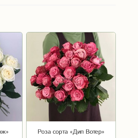
Фиолетовый
и
Сиреневый
Бордовый
Оранжевый
Коричневый
нж»
Роза сорта «Дип Вотер»