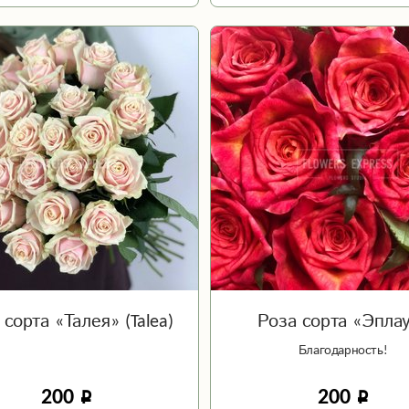
 сорта «Талея» (Talea)
Роза сорта «Эпла
Благодарность!
200
200