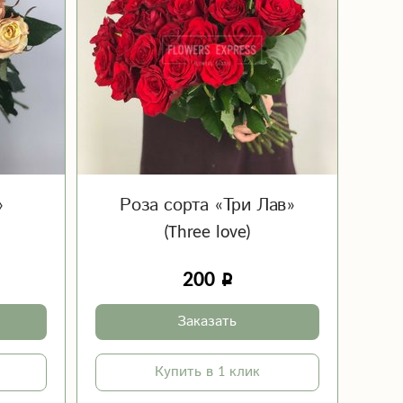
»
Роза сорта «Три Лав»
(Three love)
200
Заказать
Купить в 1 клик