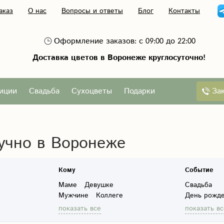
аказ
О нас
Вопросы и ответы
Блог
Контакты
Оформление заказов: с 09:00 до 22:00
Доставка цветов в Воронеже круглосуточно!
За
иции
Свадьба
Сухоцветы
Подарки
учно в Воронеже
Кому
Событие
Маме
Девушке
Свадьба
Мужчине
Коллеге
День рожд
Ребенку
8 марта
показать все
показать вс
Руководителю
День влюб