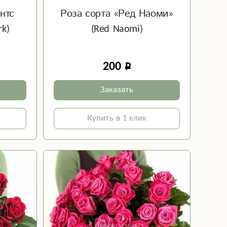
нтс
Роза сорта «Ред Наоми»
rk)
(Red Naomi)
200
Заказать
Купить в 1 клик