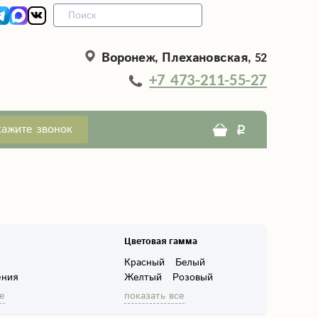
Воронеж, Плехановская, 52
+7 473-211-55-27
кажите звонок
Цветовая гамма
Красный
Белый
ения
Желтый
Розовый
Синий
Черный
е
показать все
ленных
Кремовый