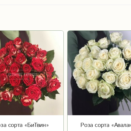
Женщине
1 сентября
Любимой
Бабушке
День матер
Директору
Дочери
Новый год
Учителю
Годовщина
23 февраля
Выпускной
Юбилей
за сорта «БиТвин»
Роза сорта «Авала