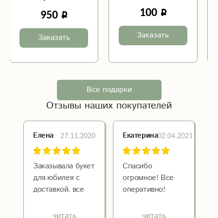
100
950
Заказать
Заказать
Все подарки
Отзывы наших покупателей
27.11.2020
02.04.2021
Елена
Екатерина
Заказывала букет
Спасибо
для юбилея с
огромное! Все
доставкой. все
оперативно!
понравилось. все
Получатель
просто в
букета доволен!
читать
читать