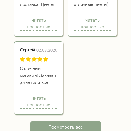
доставка. Цветы
отличные цветы)
были доставлены
И вежливый
свежие и
персонал.
читать
читать
соответствовали
полностью
полностью
фотографии на
сайте.
Рекомендую!
02.08.2020
Сергей
Отличный
магазин! Заказал
,ответили всё
обсудили и цветы
доставили в срок.
читать
Девушка
полностью
довольна :)
Посмотреть все