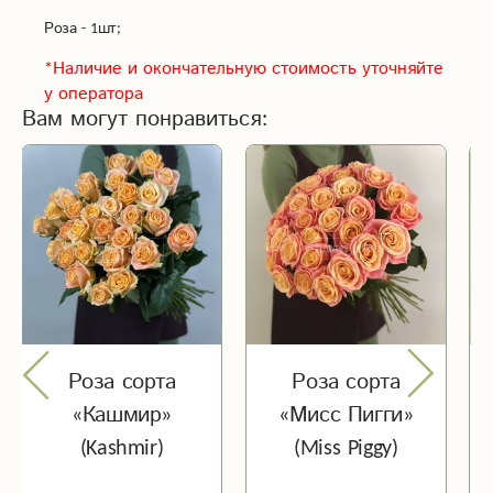
Роза - 1шт;
*Наличие и окончательную стоимость уточняйте
у оператора
Вам могут понравиться:
Роза сорта
Роза сорта
«Мисс Пигги»
«Бубль Гум»
(Miss Piggy)
(Bubble Gum)