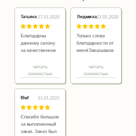
27.01.2020
22.05.2020
Татьяна
Людмила
Благодарны
Только слова
данному салону
благодарности от
за качественное
меня!Заказывала
обслуживание.
букет из 41 розы
Приезжали за
на
читать
читать
букетом,
юбилей,созвонилась
полностью
полностью
требовался совет
я с
по его
менеджером,ответила
составлению.
милая девушка,
31.01.2025
Rhaf
Заняли довольно
всё
долгое время у
рассказала,посоветовала
флориста, но
другой цвет ,и
Спасибо большое
девушка была
согласившись я
за выполненный
очень учтива,
не ошиблась!
заказ. Заказ был