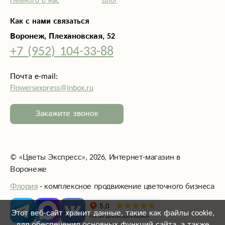
Немного о нас
Блог
минут после
сбора букета-
Как с нами связаться
Воронеж, Плехановская, 52
+7 (952) 104-33-88
Почта e-mail:
Flowersexpress@inbox.ru
Закажите звонок
©
«Цветы Экспресс»
, 2026, Интернет-магазин в
Воронеже
Флория
- комплексное продвижение цветочного бизнеса
Этот веб-сайт хранит данные, такие как файлы cookie,
для обеспечения основных функций сайта, а также