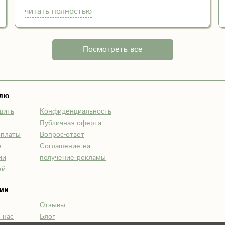
читать полностью
Посмотреть все
елю
шить
Конфиденциальность
Публичная оферта
оплаты
Вопрос-ответ
е
Соглашение на
ии
получение рекламы
ей
ии
Отзывы
 нас
Блог