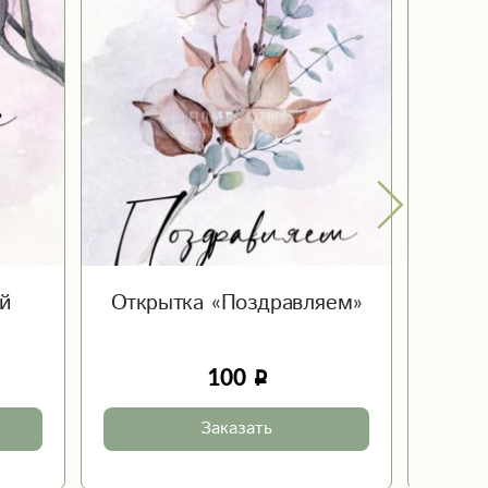
й
Открытка «Поздравляем»
Отк
100
Заказать