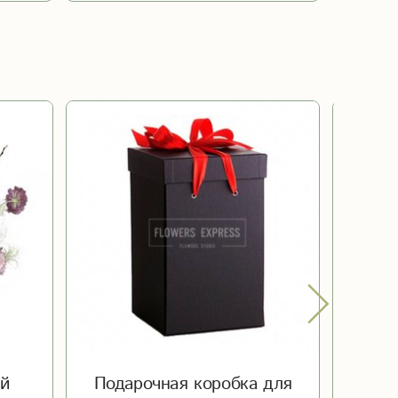
й
Подарочная коробка для
Се