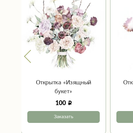
ку»
Открытка «Изящный
Отк
букет»
100
Заказать