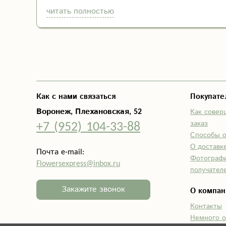
читать полностью
Как с нами связаться
Покупат
Воронеж, Плехановская, 52
Как совер
+7 (952) 104-33-88
заказ
Способы 
О доставк
Почта e-mail:
Фотограф
Flowersexpress@inbox.ru
получател
Закажите звонок
О компан
Контакты
Немного о