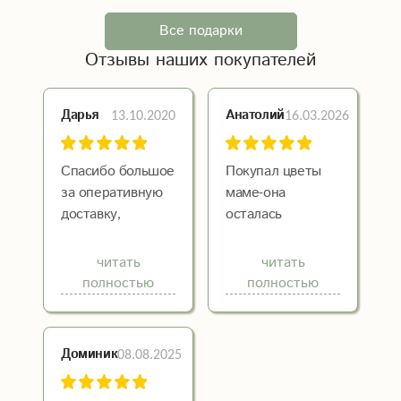
Все подарки
Отзывы наших покупателей
13.10.2020
16.03.2026
Дарья
Анатолий
Спасибо большое
Покупал цветы
за оперативную
маме-она
доставку,
осталась
сюрприз удался,
довольна, хочу
всё понравилось!
подметить
читать
читать
хорошое
полностью
полностью
расположение
магазина, а так
же спасибо
08.08.2025
Доминик
Евгение-
флористу за