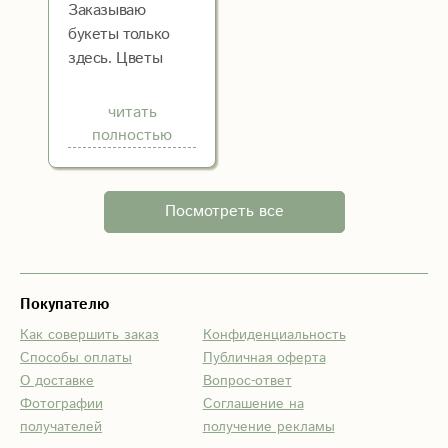
скидку! Буду
Заказываю
брать еще
букеты только
здесь. Цветы
свежие ,
красивые. У
читать
флористов
полностью
золотые руки.
Большой выбор
упаковки.
Посмотреть все
Доставка всегда
в срок. Спасибо
за вашу работу
Покупателю
Как совершить заказ
Конфиденциальность
Способы оплаты
Публичная оферта
О доставке
Вопрос-ответ
Фотографии
Соглашение на
получателей
получение рекламы