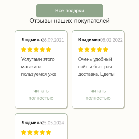
Все подарки
Отзывы наших покупателей
26.09.2021
08.02.2022
Людмила
Владимир
Услугами этого
Очень удобный
магазина
сайт и быстрая
пользуемся уже
доставка. Цветы
долгое время. Мы
были доставлены
живем в другом
свежие и
читать
читать
городе и
соответствовали
полностью
полностью
присылаем цветы
фотографии на
родственникам.
сайте.
Цветы всегда
Рекомендую!
25.05.2024
Людмила
свежие, красиво
уложенные и