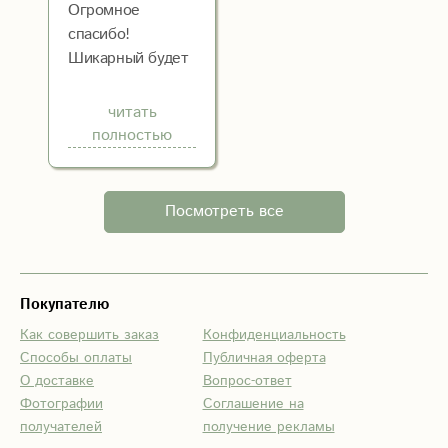
доставляются
Огромное
вовремя. Мы
спасибо!
рекомендуем эту
Шикарный будет
компанию :)
из 25 коралловых
роз. Доставили
читать
быстро, молодцы!
полностью
Заказываю
постоянно,
рекомендую.
Посмотреть все
Покупателю
Как совершить заказ
Конфиденциальность
Способы оплаты
Публичная оферта
О доставке
Вопрос-ответ
Фотографии
Соглашение на
получателей
получение рекламы