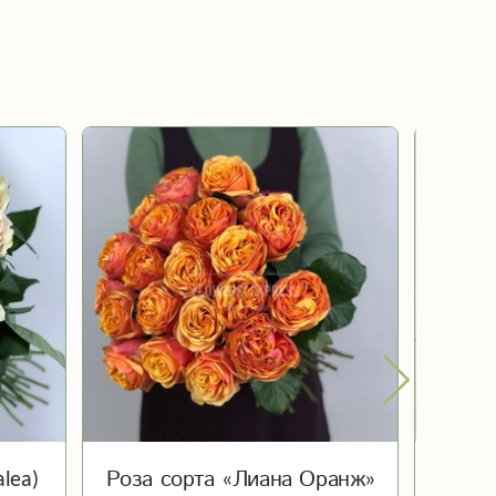
lea)
Роза сорта «Лиана Оранж»
Роз