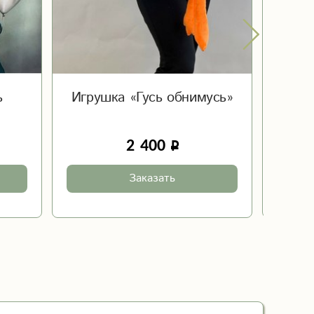
ь
Игрушка «Гусь обнимусь»
Сет 
2 400
Заказать