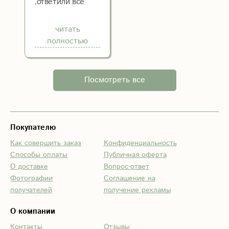
,ответили всё
обсудили и цветы
доставили в срок.
читать
Девушка
полностью
довольна :)
Посмотреть все
Покупателю
Как совершить заказ
Конфиденциальность
Способы оплаты
Публичная оферта
О доставке
Вопрос-ответ
Фотографии
Соглашение на
получателей
получение рекламы
О компании
Контакты
Отзывы