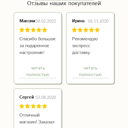
Отзывы наших покупателей
08.02.2022
06.11.2020
Максим
Ирина
Спасибо большое
Рекомендую
за подаренное
экспресс
настроение!
доставку
Цветы очень
цветов!!!
классные!
Неоднократно
читать
читать
обращаюсь и ни
полностью
полностью
разу не
подвели!!!
Спасибо,что вы
02.08.2020
Сергей
позволяете на
расстоянии
дарить людям
Отличный
радость!!!❤️
магазин! Заказал