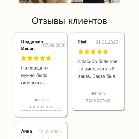
Отзывы клиентов
Владимир
31.01.2025
Rhaf
07.08.2020
Ильин
Спасибо большое
На праздник
за выполненный
нужно было
заказ. Заказ был
оформить
не совсем
помещение,
стандартный, все
читать
заказали букеты
сделали как я
читать
полностью
цветов. На сайте
себе
полностью
огромный выбор,
представляла,
легко нашли
хоть и не
подходящие.
обсуждали
12.02.2025
Анна
Сразу
мелкие