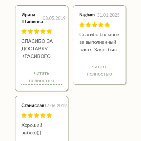
Ирина
31.01.2025
Nagham
08.05.2019
Шишкова
Спасибо большое
СПАСИБО ЗА
за выполненный
ДОСТАВКУ
заказ. Заказ был
КРАСИВОГО
не совсем
БУКЕТА! Я
стандартный, все
читать
КУПИЛА БУКЕТ
сделали как я
читать
полностью
"КРАСОТКА"
себе
полностью
ДЛЯ МАМЫ,
представляла,
ОЧЕНЬ
хоть и не
АРОМАТНЫЙ И
обсуждали
17.06.2019
Станислав
СВЕЖИЙ!!!
мелкие
подробности.
Хороший
Девушка, с
выбор))))
которой я
разговаривала,