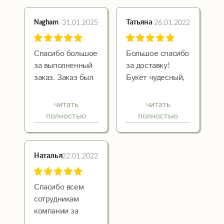
31.01.2025
26.01.2022
Nagham
Татьяна
Спасибо большое
Большое спасибо
за выполненный
за доставку!
заказ. Заказ был
Букет чудесный,
не совсем
получатель
стандартный, все
счастлив. Вы
читать
читать
сделали как я
дарите людям
полностью
полностью
себе
радость! Успехов
представляла,
в вашем деле!
хоть и не
22.01.2022
Наталья
обсуждали
мелкие
подробности.
Спасибо всем
Девушка, с
сотрудникам
которой я
компании за
разговаривала,
четкость,