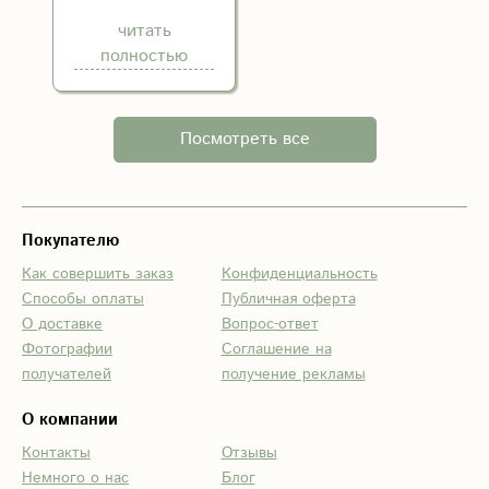
очень вежливая и
вежливость,
читать
понимающая.
профессионализм,
полностью
Доставили
Все мои
вовремя. Ещё раз
проблемы при
спасибо!
формировании
Посмотреть все
заказа были
быстро
разрешены.
Букет был
Покупателю
доставлен
Как совершить заказ
Конфиденциальность
вовремя,
Способы оплаты
Публичная оферта
именинница была
О доставке
Вопрос-ответ
довольна.
Фотографии
Соглашение на
Спасибо!
получателей
получение рекламы
О компании
Контакты
Отзывы
Немного о нас
Блог