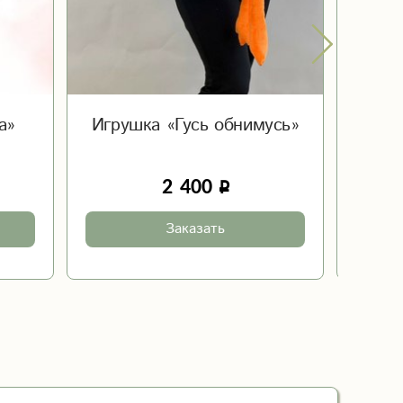
а»
Игрушка «Гусь обнимусь»
Отк
2 400
Заказать