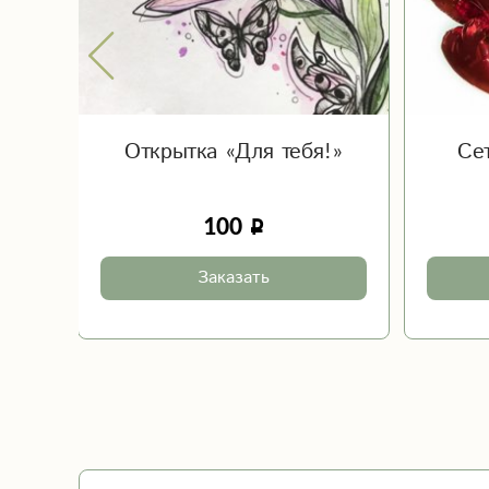
к»
Открытка «Для тебя!»
Се
100
Заказать