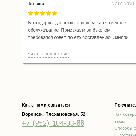
27.01.2020
Татьяна
Благодарны данному салону за качественное
обслуживание. Приезжали за букетом,
требовался совет по его составлению. Заняли
довольно долгое время у флориста, но девушка
была очень учтива, вежлива, предлагала разные
читать полностью
альтернативные варианты. И по итогу мы
добились именно того результата, которого
хотели. Огромное спасибо. Теперь мы знаем,
где покупать цветы в будущем.
Как с нами связаться
Покупат
Воронеж, Плехановская, 52
Как совер
+7 (952) 104-33-88
заказ
Способы 
О доставк