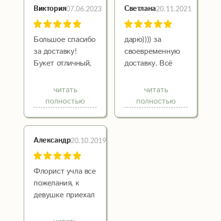
07.06.2023
20.11.2021
Виктория
Светлана
Большое спасибо
дарю)))) за
за доставку!
своевременную
Букет отличный,
доставку. Всё
вовремя
прекрасно,
доставили)
довольная
читать
читать
Получателю
иммениница. Вот
полностью
полностью
очень
так через букет
понравилось!
цветов можно
Рекомендую!
выразить все
20.10.2019
Александр
тонкости своих
отношений к
человеку.
Флорист учла все
Благодарю за
пожелания, к
оперативную
девушке приехал
работу
просто
идеальный букет,