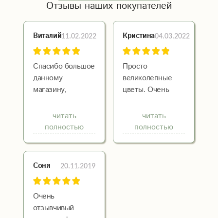
Отзывы наших покупателей
11.02.2022
04.03.2022
Виталий
Кристина
Спасибо большое
Просто
данному
великолепные
магазину,
цветы. Очень
отзывчивые
вкусно пахнут и
ребята, хороший
долго стоят.
читать
читать
сервис.
Доставили
полностью
полностью
Рекомендую
быстро,
получатель
счастлив.
20.11.2019
Соня
Спасибо
огромное!!!!
Очень
отзывчивый