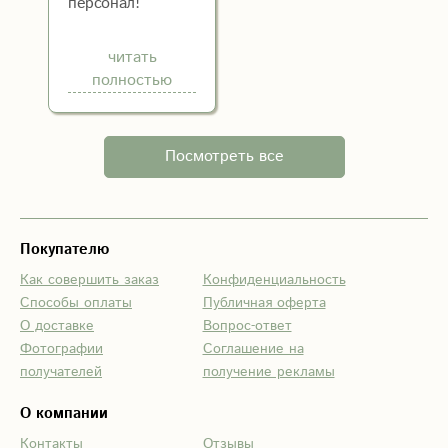
персонал!
Нереальная
атмосфера!
читать
Очень
полностью
приемлемые
цены.
Выслушали,
Посмотреть все
посоветовали,
чуть
скорректировали
и быстро
Покупателю
доставили!
Как совершить заказ
Конфиденциальность
Крутые.
Способы оплаты
Публичная оферта
О доставке
Вопрос-ответ
Фотографии
Соглашение на
получателей
получение рекламы
О компании
Контакты
Отзывы