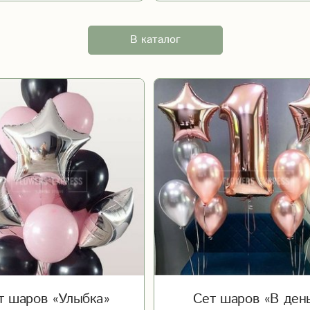
В каталог
т шаров «Улыбка»
Сет шаров «В ден