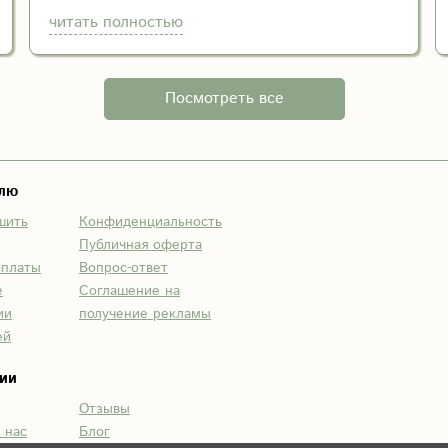
читать полностью
Посмотреть все
елю
шить
Конфиденциальность
Публичная оферта
оплаты
Вопрос-ответ
е
Соглашение на
ии
получение рекламы
ей
ии
Отзывы
 нас
Блог