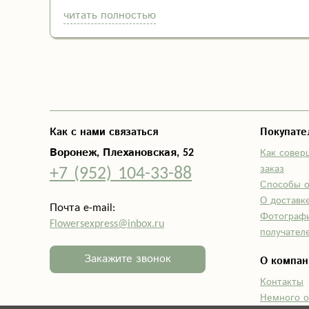
читать полностью
Как с нами связаться
Покупат
Воронеж, Плехановская, 52
Как совер
+7 (952) 104-33-88
заказ
Способы 
О доставк
Почта e-mail:
Фотограф
Flowersexpress@inbox.ru
получател
Закажите звонок
О компан
Контакты
Немного о