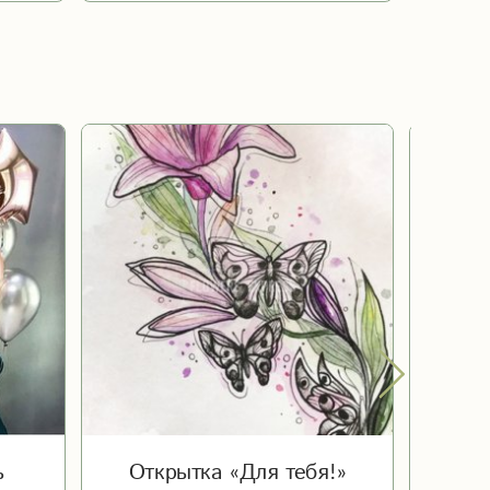
ь
Открытка «Для тебя!»
Ша