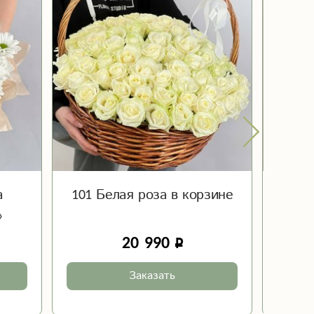
а
101 Белая роза в корзине
Ц
»
20 990
Заказать