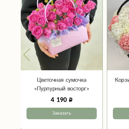
и»
Цветочная сумочка
Корз
«Пурпурный восторг»
4 190
Заказать