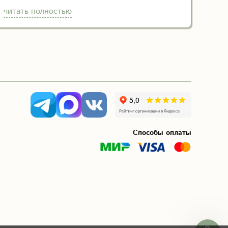
Мы рекомендуем эту компанию :)
читать полностью
Способы оплаты