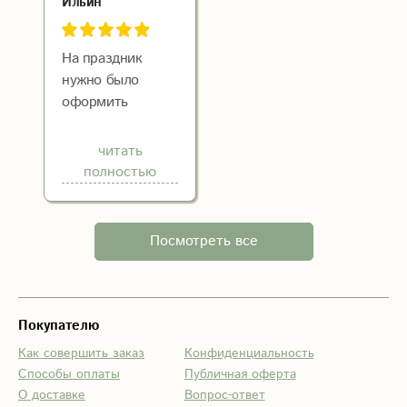
Ильин
труд. Буду ещё
рекомендую!
не раз
заказывать у вас.
На праздник
Всем советую!!!
нужно было
оформить
помещение,
заказали букеты
читать
цветов. На сайте
полностью
огромный выбор,
легко нашли
подходящие.
Посмотреть все
Сразу
договорились с
менеджером о
времени и месте
Покупателю
доставки. Все
Как совершить заказ
Конфиденциальность
пришло без
Способы оплаты
Публичная оферта
проблем.
О доставке
Вопрос-ответ