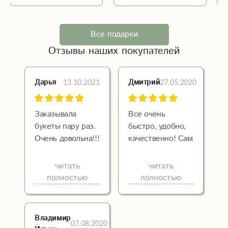
Все подарки
Отзывы наших покупателей
13.10.2021
27.05.2020
Дарья
Дмитрий
Заказывала
Все очень
букеты пару раз.
быстро, удобно,
Очень довольна!!!
качественно! Сам
Цветы всегда
находился в
свежие, доставка
другом городе,
читать
читать
быстрая,
доставили
полностью
полностью
флористы очень
девушке до
добрые и
дверей.
понимающие.
Отличный
Владимир
07.08.2020
Спасибо за ваш
магазин,