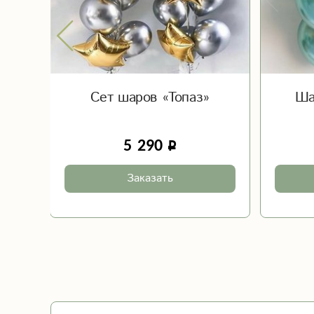
ь
Сет шаров «Топаз»
Ша
5 290
Заказать