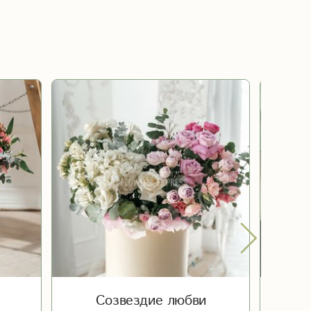
Созвездие любви
Ц