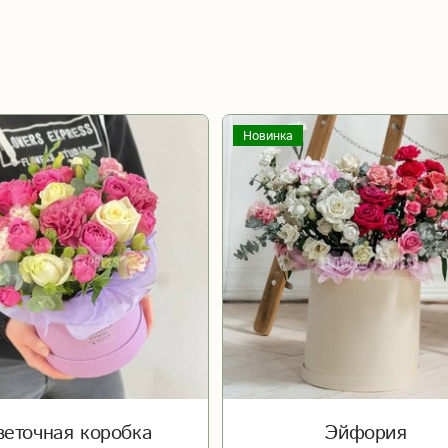
Новинка
веточная коробка
Эйфория