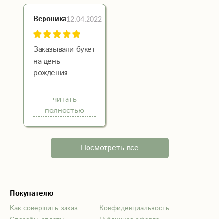
доставку букета
из этого
12.04.2022
Вероника
магазина!
Спасибо!
Заказывали букет
на день
рождения
подруги. Приятно
удивили
читать
эффектной
полностью
композицией,
быстрой
доставкой,
Посмотреть все
менеджер
оперативно
принял нашу
заявку. Качество
Покупателю
цветов - выше
Как совершить заказ
Конфиденциальность
всех похвал!