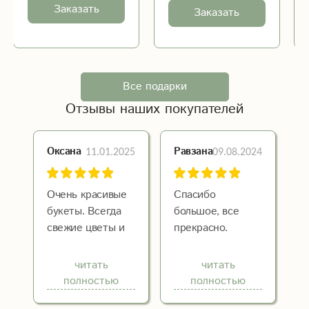
Заказать
Заказать
Все подарки
Отзывы наших покупателей
11.01.2025
09.08.2024
Оксана
Равзана
Очень красивые
Спасибо
букеты. Всегда
большое, все
свежие цветы и
прекрасно.
розы пахнут,
Спасибо за
долго стоят.Уже
улыбку на лице
читать
читать
не раз мне муж
человека )))
полностью
полностью
оформлял