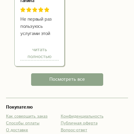
Ганина
Не первый раз
пользуюсь
услугами этой
компании,
причём заказ
читать
оформляю из
полностью
другого города
онлайн. Всегда
помогут в выборе
Посмотреть все
букета. Заказ
доставляется
вовремя. Очень
вежливый
Покупателю
персонал. При
Как совершить заказ
Конфиденциальность
повторном заказе
Способы оплаты
Публичная оферта
бонусом
О доставке
Вопрос-ответ