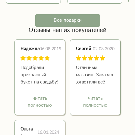
Все подарки
Отзывы наших покупателей
06.08.2019
02.08.2020
Надежда
Сергей
Подобрали
Отличный
прекрасный
магазин! Заказал
букет на свадьбу!
,ответили всё
Большое
обсудили и цветы
спасибо! Жаль
доставили в срок.
читать
читать
нет возможности
Девушка
полностью
полностью
прикрепить
довольна :)
фото...
Ольга
16.01.2024