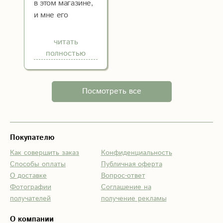
в этом магазине,
и мне его
доставили
быстро. Цветы
читать
были свежими и
полностью
красивыми,
подруга была в
восторге.
Посмотреть все
Покупателю
Как совершить заказ
Конфиденциальность
Способы оплаты
Публичная оферта
О доставке
Вопрос-ответ
Фотографии
Соглашение на
получателей
получение рекламы
О компании