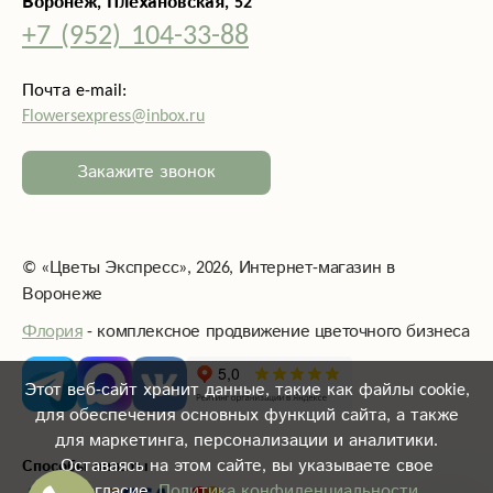
Воронеж, Плехановская, 52
+7 (952) 104-33-88
Почта e-mail:
Flowersexpress@inbox.ru
Закажите звонок
©
«Цветы Экспресс»
, 2026, Интернет-магазин в
Воронеже
Флория
- комплексное продвижение цветочного бизнеса
Этот веб-сайт хранит данные, такие как файлы cookie,
для обеспечения основных функций сайта, а также
для маркетинга, персонализации и аналитики.
Оставаясь на этом сайте, вы указываете свое
Способы оплаты
согласие.
Политика конфиденциальности