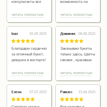
консультанты все
возможность на
подсказали, всё
расстоянии
свежее, цветы
радовать своих
читать полностью
читать полностью
качественные,
близких такой
доставили быстро,
красотой!
мне все
Получатель в шоке,
05.09.2025
08.08.2025
buzz
Доминик
понравилось.
в слезах и
счастлива)) сюрприз
удался)
Благодарю сердечно
Заказываю букеты
Свежий, шикарный
за отличный букет,
только здесь. Цветы
букет был
девушка в восторге!
свежие , красивые.
доставлен во время!
У флористов
золотые руки.
читать полностью
читать полностью
Большой выбор
упаковки. Доставка
всегда в срок.
07.07.2025
15.06.2025
Елена
Рамзес
Спасибо за вашу
работу
Сюрприз удался
Все красиво и