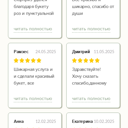
благодаря букету
шикарно, спасибо от
роз и пунктуальной
души
доставке, теперь
уже уважаемого
читать полностью
читать полностью
мной Цветочного
Магазина. Курьер
проявил
24.05.2025
11.05.2025
Рамзес
Дмитрий
недюженную
настойчивость во
время штурма
Шикарная услуга и
Здравствуйте!
объекта получателя,
и сделали красивый
Хочу сказать
за что был удостоен
букет, все
спасибо,данному
особой
понравился!!!!
цветочному
благодарностю!
магазину,заказываю
читать полностью
читать полностью
Оставайтесь всегда
у них не один раз,
такими же
всё отлично!
надёжными!
Рекомендую данный
12.02.2025
10.02.2025
Анна
Екатерина
Цветочный!