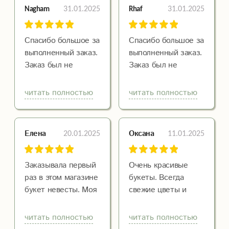
и не обсуждали
31.01.2025
31.01.2025
Nagham
Rhaf
мелкие
подробности.
Девушка, с которой
Спасибо большое за
Спасибо большое за
я разговаривала,
выполненный заказ.
выполненный заказ.
очень вежливая и
Заказ был не
Заказ был не
понимающая.
совсем
совсем
Доставили вовремя.
стандартный, все
стандартный, все
читать полностью
читать полностью
Ещё раз спасибо!
сделали как я себе
сделали как я себе
представляла, хоть
представляла, хоть
и не обсуждали
и не обсуждали
20.01.2025
11.01.2025
Елена
Оксана
мелкие
мелкие
подробности.
подробности.
Девушка, с которой
Девушка, с которой
Заказывала первый
Очень красивые
я разговаривала,
я разговаривала,
раз в этом магазине
букеты. Всегда
очень вежливая и
очень вежливая и
букет невесты. Моя
свежие цветы и
понимающая.
понимающая.
подруга здесь уже
розы пахнут, долго
Доставили вовремя.
Доставили вовремя.
брала и по ее
стоят.Уже не раз
читать полностью
читать полностью
Ещё раз спасибо!
Ещё раз спасибо!
совету заказала и я.
мне муж оформлял