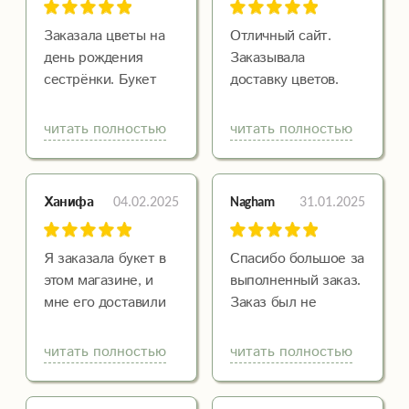
И скидки радуют!
Спасибо Вам!!!
Заказала цветы на
Отличный сайт.
день рождения
Заказывала
сестрёнки. Букет
доставку цветов.
очень понравился,
Привезли очень
цветочки свежие и
красивый букет.
читать полностью
читать полностью
простояли долго.
Цветы свежие,
Доставили быстро,
композиция собрана
повреждений не
со вкусом, цена
04.02.2025
31.01.2025
Ханифа
Nagham
было, я очень этому
приемлемая.
рада. Скоро 8 марта
Доставку сделали в
думаю, я закажу
срок. Я и получатель
Я заказала букет в
Спасибо большое за
маме еще букет. Эх,
остались довольны
этом магазине, и
выполненный заказ.
дарил бы мне кто-
мне его доставили
Заказ был не
нибудь такие
быстро. Цветы были
совсем
шикарные букетики
свежими и
стандартный, все
читать полностью
читать полностью
(. Спасибо большое
красивыми, подруга
сделали как я себе
за приятные
была в восторге.
представляла, хоть
впечатления