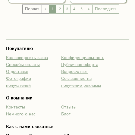
Мной был заказан
доставку букета из
Первая
«
1
2
3
4
5
»
Последняя
букет "Нежное
этого магазина!
утро". Букет был
Спасибо!
доставлен вовремя
и продержался
стойко весь день.
Покупателю
Спасибо вам, за
такой нежный букет
Как совершить заказ
Конфиденциальность
Способы оплаты
Публичная оферта
О доставке
Вопрос-ответ
Фотографии
Соглашение на
получателей
получение рекламы
О компании
Контакты
Отзывы
Немного о нас
Блог
Как с нами связаться