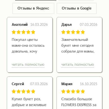
Отзывы в Яндекс
Отзывы в Google
16.03.2026
07.03.2026
Анатолий
Дарья
Покупал цветы
Замечательный
маме-она осталась
букет мне сегодня
довольна, хочу
собрали для мамы,
подметить хорошое
вежливые
расположение
флористы, не
читать полностью
читать полностью
магазина, а так же
дорогие цены, и
спасибо Евгение-
самое главное
флористу за скидку!
роскошные цветы!
07.03.2026
16.10.2025
Сергей
Мария
Буду брать еще
Купил букет роз,
Спасибо большое
добрые и вежливые
FLOWERS EXSPRESS за