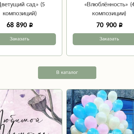
Цветущий сад» (5
«Влюблённость» (
композиций)
композиции)
68 890
70 900
Заказать
Заказать
В каталог