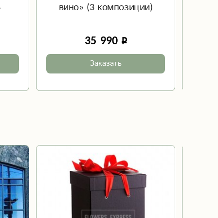
4
вино» (3 композиции)
ва
35 990
Заказать