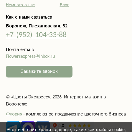
обратной связи
Немного о нас
Блог
от дочери:
"Цветы шикарны,
Как с нами связаться
запах на всю
Воронеж, Плехановская, 52
комнату".
+7 (952) 104-33-88
Почта e-mail:
Flowersexpress@inbox.ru
Закажите звонок
©
«Цветы Экспресс»
, 2026, Интернет-магазин в
Воронеже
Флория
- комплексное продвижение цветочного бизнеса
Этот веб-сайт хранит данные, такие как файлы cookie,