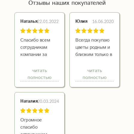
Отзывы наших покупателей
22.01.2022
16.06.2020
Наталья
Юлия
Спасибо всем
Всегда покупаю
сотрудникам
цветы родным и
компании за
близким только в
четкость,
цветы-экспресс!
вежливость,
Удобное
читать
читать
профессионализм,
расположение и
полностью
полностью
Все мои
классные
проблемы при
флористы
формировании
20.03.2024
Наталия
заказа были
быстро
разрешены.
Огромное
Букет был
спасибо
доставлен