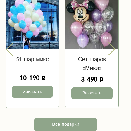
51 шар микс
Сет шаров
«Мики»
10 190
3 490
Заказать
Заказать
Все подарки