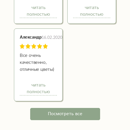
супер!
доставили)
читать
читать
Получателю
полностью
полностью
очень
понравилось!
Рекомендую!
16.02.2020
Александр
Все очень
качественно,
отличные цветы)
И вежливый
персонал.
читать
полностью
Посмотреть все