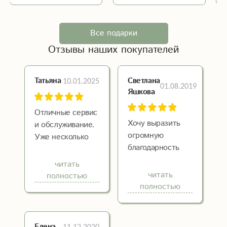
Все подарки
Отзывы наших покупателей
10.01.2025
Светлана
Татьяна
01.08.2019
Яшкова
Отличные сервис
Хочу выразить
и обслуживание.
огромную
Уже несколько
благодарность
раз заказывала
компании
подруге букеты
читать
ЦветыЭкспресс!
на праздники и
читать
полностью
Доставка точно
они всегда были
полностью
Экспресс))) В
красивые и
важный день
свежие. Так как
нужен был
сама живу далеко
Елена